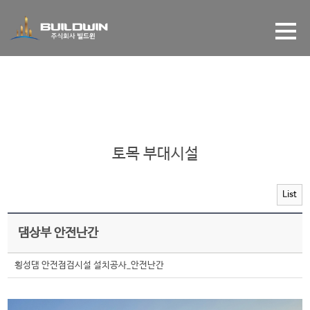
갤러리
토목 부대시설
List
댐상부 안전난간
횡성댐 안전점검시설 설치공사_안전난간