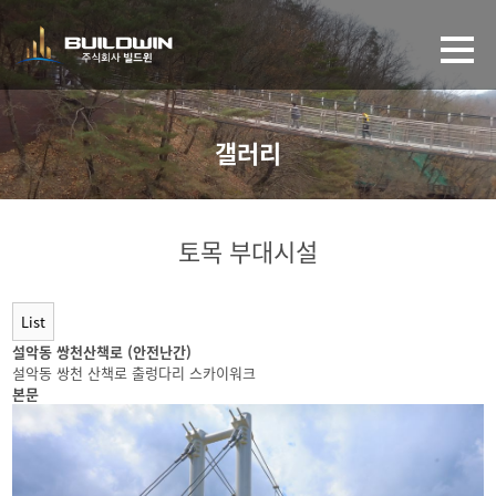
갤러리
토목 부대시설
List
설악동 쌍천산책로 (안전난간)
설악동 쌍천 산책로 출렁다리 스카이워크
본문